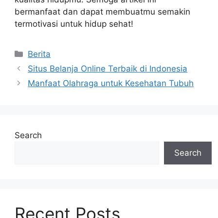
bermanfaat dan dapat membuatmu semakin
termotivasi untuk hidup sehat!
Categories
Berita
Situs Belanja Online Terbaik di Indonesia
Manfaat Olahraga untuk Kesehatan Tubuh
Search
Search
Recent Posts