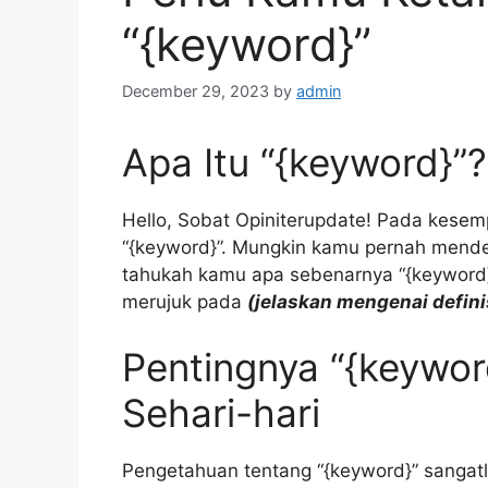
“{keyword}”
December 29, 2023
by
admin
Apa Itu “{keyword}”?
Hello, Sobat Opiniterupdate! Pada kesemp
“{keyword}”. Mungkin kamu pernah mende
tahukah kamu apa sebenarnya “{keyword}”
merujuk pada
(jelaskan mengenai defin
Pentingnya “{keywo
Sehari-hari
Pengetahuan tentang “{keyword}” sangatl