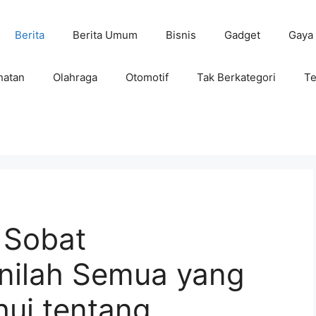
Berita
Berita Umum
Bisnis
Gadget
Gaya
hatan
Olahraga
Otomotif
Tak Berkategori
Te
 Sobat
Inilah Semua yang
hui tentang