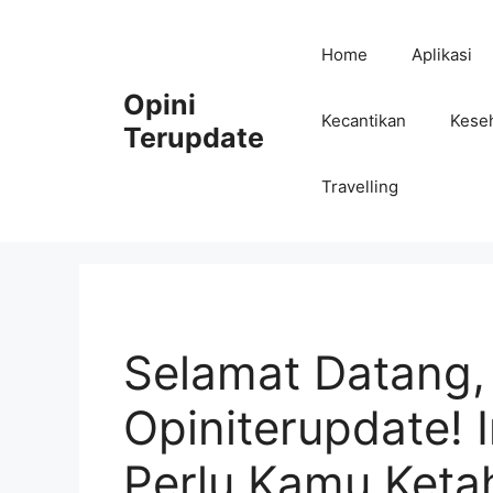
Skip
to
Home
Aplikasi
content
Opini
Kecantikan
Kese
Terupdate
Travelling
Selamat Datang,
Opiniterupdate! 
Perlu Kamu Keta