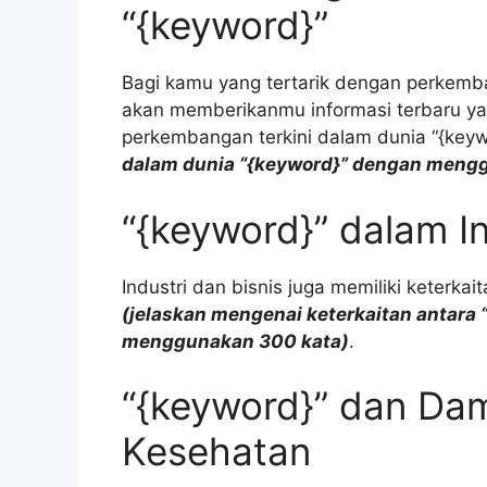
“{keyword}”
Bagi kamu yang tertarik dengan perkembang
akan memberikanmu informasi terbaru y
perkembangan terkini dalam dunia “{key
dalam dunia “{keyword}” dengan meng
“{keyword}” dalam In
Industri dan bisnis juga memiliki keterk
(jelaskan mengenai keterkaitan antara 
menggunakan 300 kata)
.
“{keyword}” dan Da
Kesehatan