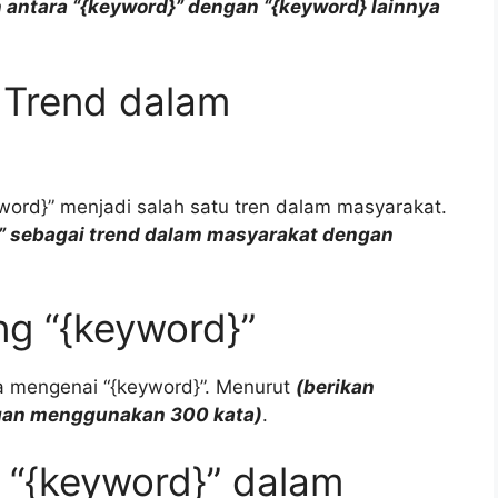
 antara “{keyword}” dengan “{keyword} lainnya
 Trend dalam
word}” menjadi salah satu tren dalam masyarakat.
}” sebagai trend dalam masyarakat dengan
ng “{keyword}”
a mengenai “{keyword}”. Menurut
(berikan
ngan menggunakan 300 kata)
.
“{keyword}” dalam