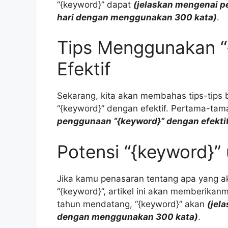
“{keyword}” dapat
(jelaskan mengenai p
hari dengan menggunakan 300 kata)
.
Tips Menggunakan “
Efektif
Sekarang, kita akan membahas tips-tips
“{keyword}” dengan efektif. Pertama-tam
penggunaan “{keyword}” dengan efekt
Potensi “{keyword}
Jika kamu penasaran tentang apa yang ak
“{keyword}”, artikel ini akan memberika
tahun mendatang, “{keyword}” akan
(jel
dengan menggunakan 300 kata)
.