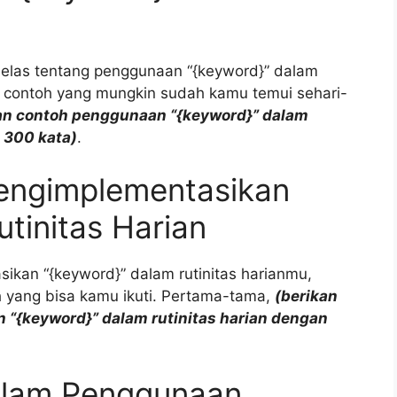
elas tentang penggunaan “{keyword}” dalam
pa contoh yang mungkin sudah kamu temui sehari-
an contoh penggunaan “{keyword}” dalam
 300 kata)
.
engimplementasikan
tinitas Harian
ikan “{keyword}” dalam rutinitas harianmu,
 yang bisa kamu ikuti. Pertama-tama,
(berikan
“{keyword}” dalam rutinitas harian dengan
lam Penggunaan