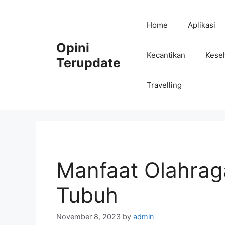
Skip
to
Home
Aplikasi
content
Opini
Kecantikan
Kese
Terupdate
Travelling
Manfaat Olahrag
Tubuh
November 8, 2023
by
admin