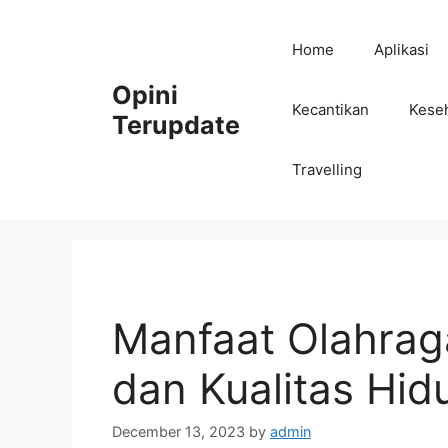
Skip
to
Home
Aplikasi
content
Opini
Kecantikan
Kese
Terupdate
Travelling
Manfaat Olahrag
dan Kualitas Hid
December 13, 2023
by
admin