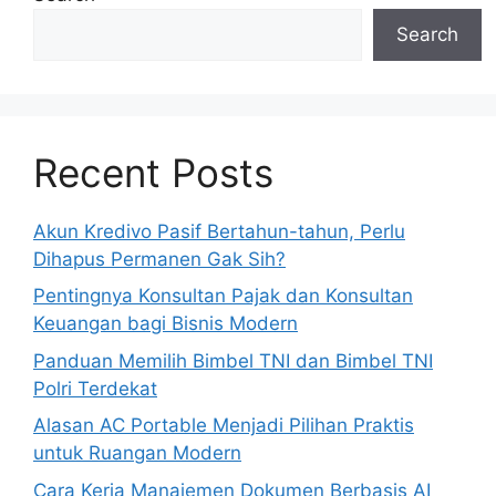
Search
Recent Posts
Akun Kredivo Pasif Bertahun-tahun, Perlu
Dihapus Permanen Gak Sih?
Pentingnya Konsultan Pajak dan Konsultan
Keuangan bagi Bisnis Modern
Panduan Memilih Bimbel TNI dan Bimbel TNI
Polri Terdekat
Alasan AC Portable Menjadi Pilihan Praktis
untuk Ruangan Modern
Cara Kerja Manajemen Dokumen Berbasis AI