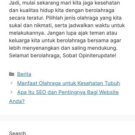
Jadi, mulai sekarang mari kita jaga kesehatan
dan kualitas hidup kita dengan berolahraga
secara teratur. Pilihlah jenis olahraga yang kita
sukai dan nikmati, serta jadwalkan waktu untuk
melakukannya. Jangan lupa ajak teman atau
keluarga kita untuk berolahraga bersama agar
lebih menyenangkan dan saling mendukung.
Selamat berolahraga, Sobat Opiniterupdate!
Categories
Berita
Manfaat Olahraga untuk Kesehatan Tubuh
Apa Itu SEO dan Pentingnya Bagi Website
Anda?
Search