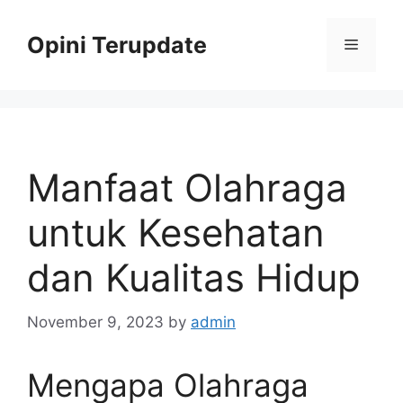
Skip
to
Opini Terupdate
Menu
content
Manfaat Olahraga
untuk Kesehatan
dan Kualitas Hidup
November 9, 2023
by
admin
Mengapa Olahraga