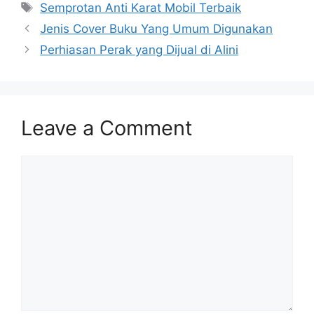
Tags
Semprotan Anti Karat Mobil Terbaik
Jenis Cover Buku Yang Umum Digunakan
Perhiasan Perak yang Dijual di Alini
Leave a Comment
Comment