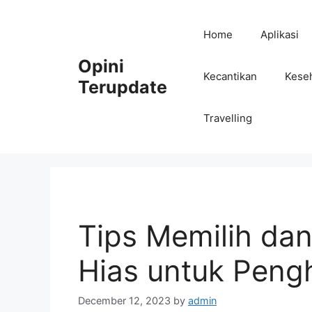
Skip
to
Home
Aplikasi
content
Opini
Kecantikan
Kese
Terupdate
Travelling
Tips Memilih d
Hias untuk Peng
December 12, 2023
by
admin