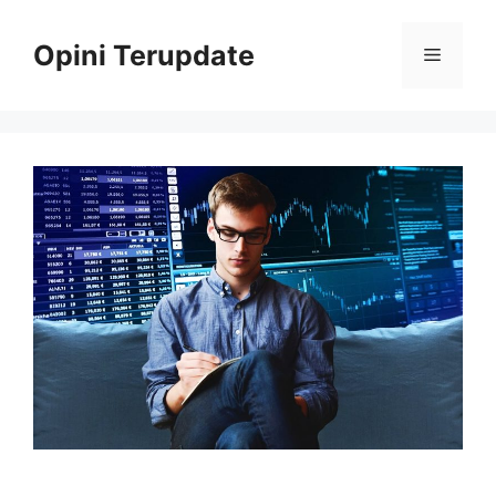
Skip
to
Opini Terupdate
Menu
content