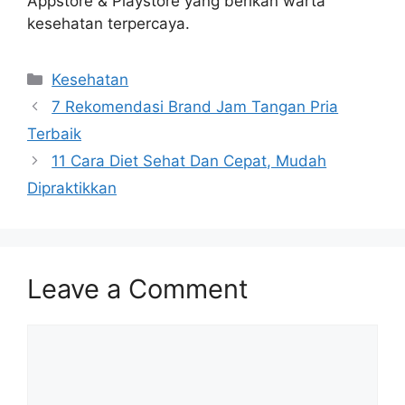
Appstore & Playstore yang berikan warta
kesehatan terpercaya.
Categories
Kesehatan
7 Rekomendasi Brand Jam Tangan Pria
Terbaik
11 Cara Diet Sehat Dan Cepat, Mudah
Dipraktikkan
Leave a Comment
Comment