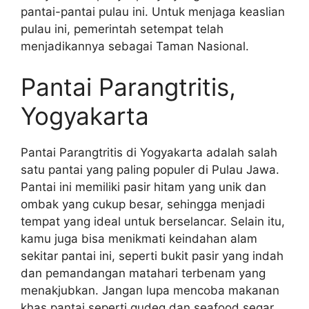
pantai-pantai pulau ini. Untuk menjaga keaslian
pulau ini, pemerintah setempat telah
menjadikannya sebagai Taman Nasional.
Pantai Parangtritis,
Yogyakarta
Pantai Parangtritis di Yogyakarta adalah salah
satu pantai yang paling populer di Pulau Jawa.
Pantai ini memiliki pasir hitam yang unik dan
ombak yang cukup besar, sehingga menjadi
tempat yang ideal untuk berselancar. Selain itu,
kamu juga bisa menikmati keindahan alam
sekitar pantai ini, seperti bukit pasir yang indah
dan pemandangan matahari terbenam yang
menakjubkan. Jangan lupa mencoba makanan
khas pantai seperti gudeg dan seafood segar