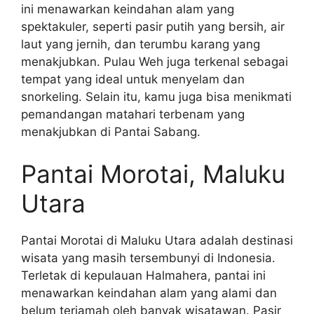
ini menawarkan keindahan alam yang
spektakuler, seperti pasir putih yang bersih, air
laut yang jernih, dan terumbu karang yang
menakjubkan. Pulau Weh juga terkenal sebagai
tempat yang ideal untuk menyelam dan
snorkeling. Selain itu, kamu juga bisa menikmati
pemandangan matahari terbenam yang
menakjubkan di Pantai Sabang.
Pantai Morotai, Maluku
Utara
Pantai Morotai di Maluku Utara adalah destinasi
wisata yang masih tersembunyi di Indonesia.
Terletak di kepulauan Halmahera, pantai ini
menawarkan keindahan alam yang alami dan
belum terjamah oleh banyak wisatawan. Pasir