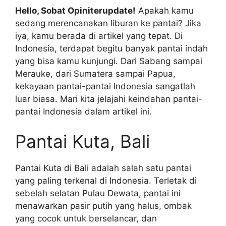
Hello, Sobat Opiniterupdate!
Apakah kamu
sedang merencanakan liburan ke pantai? Jika
iya, kamu berada di artikel yang tepat. Di
Indonesia, terdapat begitu banyak pantai indah
yang bisa kamu kunjungi. Dari Sabang sampai
Merauke, dari Sumatera sampai Papua,
kekayaan pantai-pantai Indonesia sangatlah
luar biasa. Mari kita jelajahi keindahan pantai-
pantai Indonesia dalam artikel ini.
Pantai Kuta, Bali
Pantai Kuta di Bali adalah salah satu pantai
yang paling terkenal di Indonesia. Terletak di
sebelah selatan Pulau Dewata, pantai ini
menawarkan pasir putih yang halus, ombak
yang cocok untuk berselancar, dan