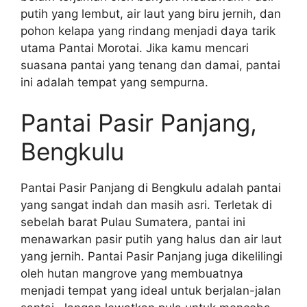
putih yang lembut, air laut yang biru jernih, dan
pohon kelapa yang rindang menjadi daya tarik
utama Pantai Morotai. Jika kamu mencari
suasana pantai yang tenang dan damai, pantai
ini adalah tempat yang sempurna.
Pantai Pasir Panjang,
Bengkulu
Pantai Pasir Panjang di Bengkulu adalah pantai
yang sangat indah dan masih asri. Terletak di
sebelah barat Pulau Sumatera, pantai ini
menawarkan pasir putih yang halus dan air laut
yang jernih. Pantai Pasir Panjang juga dikelilingi
oleh hutan mangrove yang membuatnya
menjadi tempat yang ideal untuk berjalan-jalan