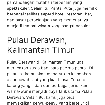
pemandangan matahari terbenam yang
spektakuler. Selain itu, Pantai Kuta juga memiliki
berbagai fasilitas seperti hotel, restoran, bar,
dan pusat perbelanjaan yang membuatnya
menjadi tempat wisata yang sangat populer.
Pulau Derawan,
Kalimantan Timur
Pulau Derawan di Kalimantan Timur juga
merupakan surga bagi para pecinta pantai. Di
pulau ini, kamu akan menemukan keindahan
alam bawah laut yang luar biasa. Terumbu
karang yang indah dan berbagai jenis ikan
warna-warni menjadi daya tarik utama Pulau
Derawan. Selain itu, kamu juga bisa
menyaksikan penyu-penyu yang bertelur di