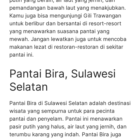
putih yang bersih, air laut yang jernih, dan
pemandangan bawah laut yang menakjubkan.
Kamu juga bisa mengunjungi Gili Trawangan
untuk berlibur dan bersantai di resort-resort
yang menawarkan suasana pantai yang
mewah. Jangan lewatkan juga untuk mencoba
makanan lezat di restoran-restoran di sekitar
pantai ini.
Pantai Bira, Sulawesi
Selatan
Pantai Bira di Sulawesi Selatan adalah destinasi
wisata yang sempurna untuk para pecinta
pantai dan penyelam. Pantai ini menawarkan
pasir putih yang halus, air laut yang jernih, dan
terumbu karang yang indah. Pantai Bira juga