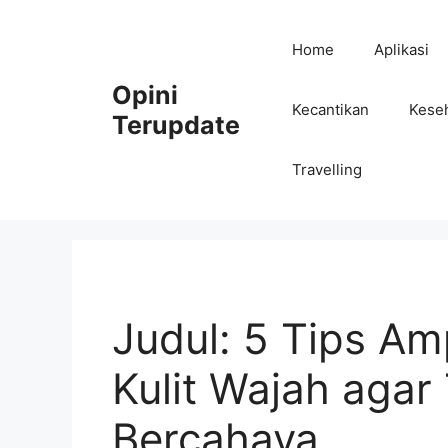
Skip
to
Home
Aplikasi
content
Opini
Kecantikan
Kese
Terupdate
Travelling
Judul: 5 Tips A
Kulit Wajah agar
Bercahaya