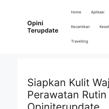
Skip
to
Home
Aplikasi
content
Opini
Kecantikan
Kese
Terupdate
Travelling
Siapkan Kulit W
Perawatan Rutin 
Opiniterupdate