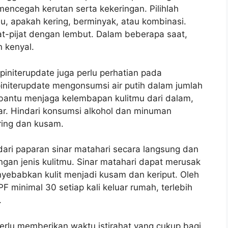
ncegah kerutan serta kekeringan. Pilihlah
u, apakah kering, berminyak, atau kombinasi.
t-pijat dengan lembut. Dalam beberapa saat,
n kenyal.
piniterupdate juga perlu perhatian pada
initerupdate mengonsumsi air putih dalam jumlah
mbantu menjaga kelembapan kulitmu dari dalam,
ar. Hindari konsumsi alkohol dan minuman
ring dan kusam.
dari paparan sinar matahari secara langsung dan
gan jenis kulitmu. Sinar matahari dapat merusak
nyebabkan kulit menjadi kusam dan keriput. Oleh
F minimal 30 setiap kali keluar rumah, terlebih
.
perlu memberikan waktu istirahat yang cukup bagi