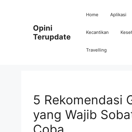
Skip
to
Home
Aplikasi
content
Opini
Kecantikan
Kese
Terupdate
Travelling
5 Rekomendasi G
yang Wajib Soba
Coba