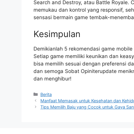
Search and Destroy, atau Battle Royale. 
memukau dan kontrol yang responsif, se
sensasi bermain game tembak-menemba
Kesimpulan
Demikianlah 5 rekomendasi game mobile t
Setiap game memiliki keunikan dan keasyi
bisa memilih sesuai dengan preferensi d
dan semoga Sobat Opiniterupdate menik
dan menghibur!
Categories
Berita
Manfaat Memasak untuk Kesehatan dan Kehidu
Tips Memilih Baju yang Cocok untuk Gaya Sant