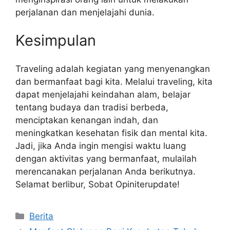
perjalanan dan menjelajahi dunia.
Kesimpulan
Traveling adalah kegiatan yang menyenangkan
dan bermanfaat bagi kita. Melalui traveling, kita
dapat menjelajahi keindahan alam, belajar
tentang budaya dan tradisi berbeda,
menciptakan kenangan indah, dan
meningkatkan kesehatan fisik dan mental kita.
Jadi, jika Anda ingin mengisi waktu luang
dengan aktivitas yang bermanfaat, mulailah
merencanakan perjalanan Anda berikutnya.
Selamat berlibur, Sobat Opiniterupdate!
Categories
Berita