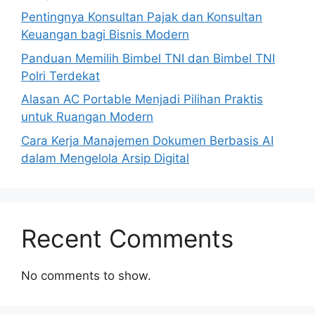
Pentingnya Konsultan Pajak dan Konsultan
Keuangan bagi Bisnis Modern
Panduan Memilih Bimbel TNI dan Bimbel TNI
Polri Terdekat
Alasan AC Portable Menjadi Pilihan Praktis
untuk Ruangan Modern
Cara Kerja Manajemen Dokumen Berbasis AI
dalam Mengelola Arsip Digital
Recent Comments
No comments to show.