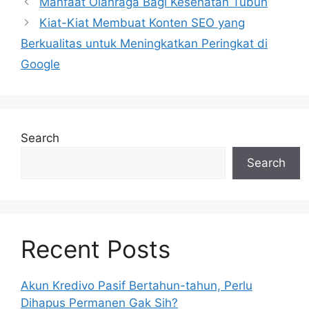
Manfaat Olahraga Bagi Kesehatan Tubuh
Kiat-Kiat Membuat Konten SEO yang
Berkualitas untuk Meningkatkan Peringkat di
Google
Search
Search
Recent Posts
Akun Kredivo Pasif Bertahun-tahun, Perlu
Dihapus Permanen Gak Sih?