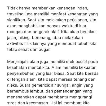
Tidak hanya memberikan kenangan indah,
traveling juga memiliki manfaat kesehatan yang
signifikan. Saat kita melakukan perjalanan, kita
akan menghabiskan banyak waktu di luar
ruangan dan bergerak aktif. Kita akan berjalan-
jalan, hiking, berenang, atau melakukan
aktivitas fisik lainnya yang membuat tubuh kita
tetap sehat dan bugar.
Menjelajahi alam juga memiliki efek positif pada
kesehatan mental kita. Alam memiliki kekuatan
penyembuhan yang luar biasa. Saat kita berada
di tengah alam, kita dapat merasa tenang dan
rileks. Suara gemericik air sungai, angin yang
berhembus lembut, dan pemandangan yang
menenangkan dapat membantu mengurangi
stres dan kecemasan. Hal ini membuat kita