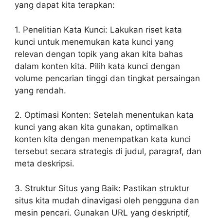
yang dapat kita terapkan:
1. Penelitian Kata Kunci: Lakukan riset kata
kunci untuk menemukan kata kunci yang
relevan dengan topik yang akan kita bahas
dalam konten kita. Pilih kata kunci dengan
volume pencarian tinggi dan tingkat persaingan
yang rendah.
2. Optimasi Konten: Setelah menentukan kata
kunci yang akan kita gunakan, optimalkan
konten kita dengan menempatkan kata kunci
tersebut secara strategis di judul, paragraf, dan
meta deskripsi.
3. Struktur Situs yang Baik: Pastikan struktur
situs kita mudah dinavigasi oleh pengguna dan
mesin pencari. Gunakan URL yang deskriptif,