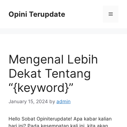
Skip
to
Opini Terupdate
Menu
content
Mengenal Lebih
Dekat Tentang
“{keyword}”
January 15, 2024
by
admin
Hello Sobat Opiniterupdate! Apa kabar kalian
hari ini? Pada kesempatan kali ini, kita akan