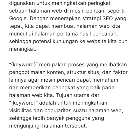
digunakan untuk meningkatkan peringkat
sebuah halaman web di mesin pencari, seperti
Google. Dengan menerapkan strategi SEO yang
tepat, kita dapat membuat halaman web kita
muncul di halaman pertama hasil pencarian,
sehingga potensi kunjungan ke website kita pun
meningkat.
“{keyword}” merupakan proses yang melibatkan
pengoptimalan konten, struktur situs, dan faktor
lainnya agar mesin pencari dapat memahami
dan memberikan peringkat yang baik pada
halaman web kita. Tujuan utama dari
“{keyword}” adalah untuk meningkatkan
visibilitas dan popularitas suatu halaman web,
sehingga lebih banyak pengguna yang
mengunjungi halaman tersebut.