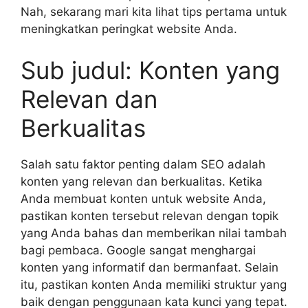
Nah, sekarang mari kita lihat tips pertama untuk
meningkatkan peringkat website Anda.
Sub judul: Konten yang
Relevan dan
Berkualitas
Salah satu faktor penting dalam SEO adalah
konten yang relevan dan berkualitas. Ketika
Anda membuat konten untuk website Anda,
pastikan konten tersebut relevan dengan topik
yang Anda bahas dan memberikan nilai tambah
bagi pembaca. Google sangat menghargai
konten yang informatif dan bermanfaat. Selain
itu, pastikan konten Anda memiliki struktur yang
baik dengan penggunaan kata kunci yang tepat.