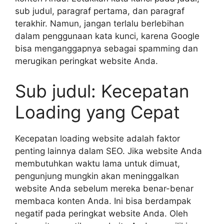
sub judul, paragraf pertama, dan paragraf
terakhir. Namun, jangan terlalu berlebihan
dalam penggunaan kata kunci, karena Google
bisa menganggapnya sebagai spamming dan
merugikan peringkat website Anda.
Sub judul: Kecepatan
Loading yang Cepat
Kecepatan loading website adalah faktor
penting lainnya dalam SEO. Jika website Anda
membutuhkan waktu lama untuk dimuat,
pengunjung mungkin akan meninggalkan
website Anda sebelum mereka benar-benar
membaca konten Anda. Ini bisa berdampak
negatif pada peringkat website Anda. Oleh