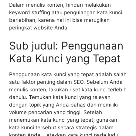
Dalam menulis konten, hindari melakukan
keyword stuffing atau pengulangan kata kunci
berlebihan, karena hal ini bisa merugikan
peringkat website Anda.
Sub judul: Penggunaan
Kata Kunci yang Tepat
Penggunaan kata kunci yang tepat adalah salah
satu faktor penting dalam SEO. Sebelum Anda
menulis konten, lakukan riset kata kunci terlebih
dahulu. Temukan kata kunci yang relevan
dengan topik yang Anda bahas dan memiliki
volume pencarian yang tinggi. Setelah
menemukan kata kunci yang tepat, gunakan
kata kunci tersebut secara strategis dalam
konten Anda. Letakkan kata kunci pada judul,