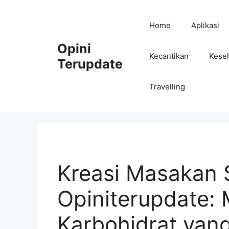
Skip
to
Home
Aplikasi
content
Opini
Kecantikan
Kese
Terupdate
Travelling
Kreasi Masakan 
Opiniterupdate:
Karbohidrat yang