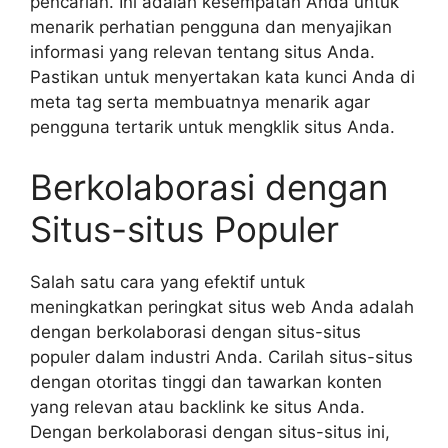
pencarian. Ini adalah kesempatan Anda untuk
menarik perhatian pengguna dan menyajikan
informasi yang relevan tentang situs Anda.
Pastikan untuk menyertakan kata kunci Anda di
meta tag serta membuatnya menarik agar
pengguna tertarik untuk mengklik situs Anda.
Berkolaborasi dengan
Situs-situs Populer
Salah satu cara yang efektif untuk
meningkatkan peringkat situs web Anda adalah
dengan berkolaborasi dengan situs-situs
populer dalam industri Anda. Carilah situs-situs
dengan otoritas tinggi dan tawarkan konten
yang relevan atau backlink ke situs Anda.
Dengan berkolaborasi dengan situs-situs ini,