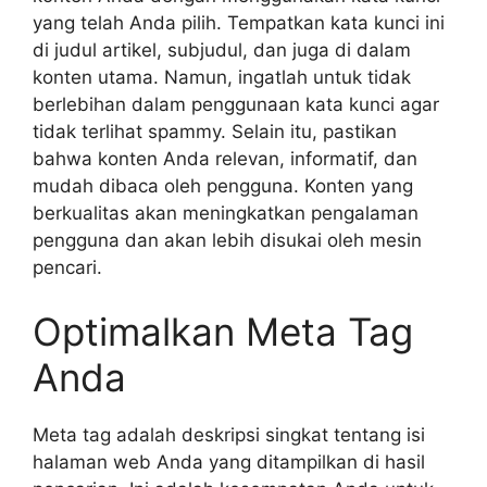
yang telah Anda pilih. Tempatkan kata kunci ini
di judul artikel, subjudul, dan juga di dalam
konten utama. Namun, ingatlah untuk tidak
berlebihan dalam penggunaan kata kunci agar
tidak terlihat spammy. Selain itu, pastikan
bahwa konten Anda relevan, informatif, dan
mudah dibaca oleh pengguna. Konten yang
berkualitas akan meningkatkan pengalaman
pengguna dan akan lebih disukai oleh mesin
pencari.
Optimalkan Meta Tag
Anda
Meta tag adalah deskripsi singkat tentang isi
halaman web Anda yang ditampilkan di hasil