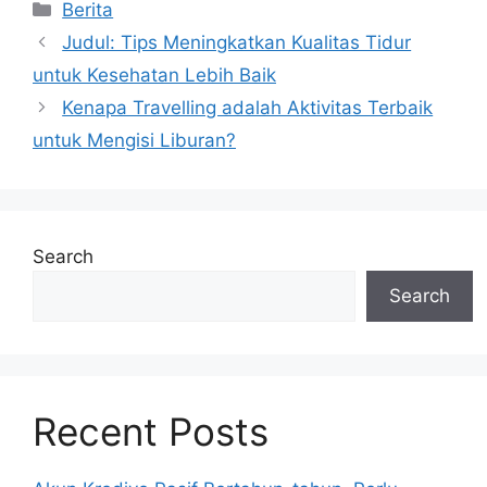
Categories
Berita
Judul: Tips Meningkatkan Kualitas Tidur
untuk Kesehatan Lebih Baik
Kenapa Travelling adalah Aktivitas Terbaik
untuk Mengisi Liburan?
Search
Search
Recent Posts