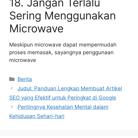
18. Jangan Terlalu
Sering Menggunakan
Microwave
Meskipun microwave dapat mempermudah
proses memasak, sayangnya penggunaan
microwave
Categories
Berita
Judul: Panduan Lengkap Membuat Artikel
SEO yang Efektif untuk Peringkat di Google
Pentingnya Kesehatan Mental dalam
Kehidupan Sehari-hari