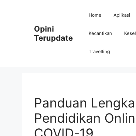
Skip
to
Home
Aplikasi
content
Opini
Kecantikan
Kese
Terupdate
Travelling
Panduan Lengka
Pendidikan Onli
COVID-19